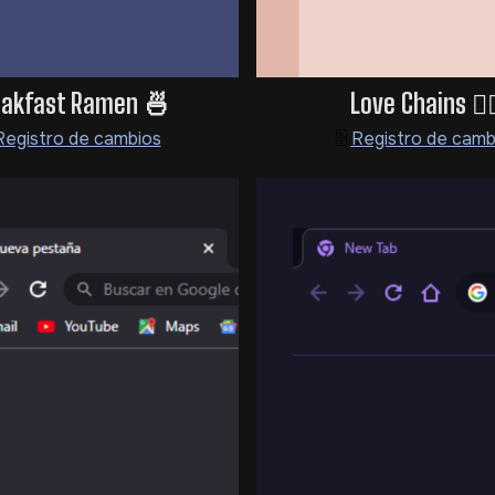
eakfast Ramen 🍜
Love Chains ⛓️‍
Registro de cambios
🗄️
Registro de camb