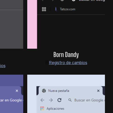
Born Dandy
🗄️
Registro de cambios
ios