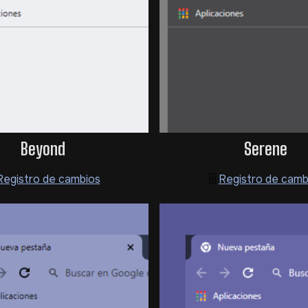
Beyond
Serene
Registro de cambios
🗄️
Registro de camb