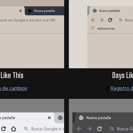
Days Li
Like This
🗄️
Registro 
o de cambios