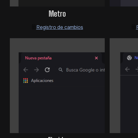
Metro
🗄️
Registro de cambios
🗄️