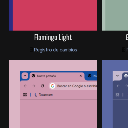
Flamingo Light
🗄️
Registro de
cambios
🗄️