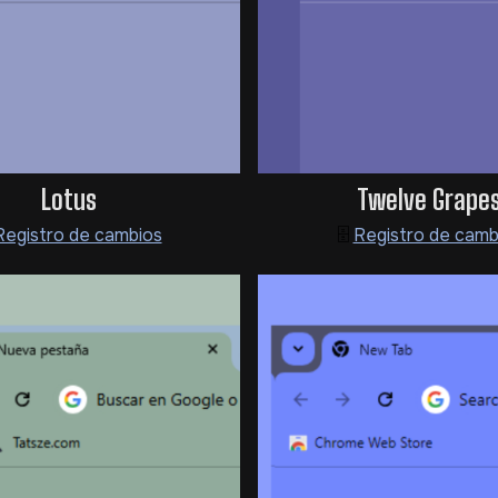
Lotus
Twelve Grape
Registro de cambios
🗄️
Registro de camb