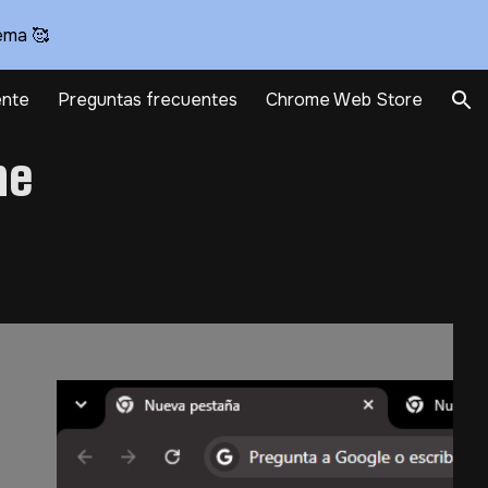
ema 🥰
ion
nte
Preguntas frecuentes
Chrome Web Store
me