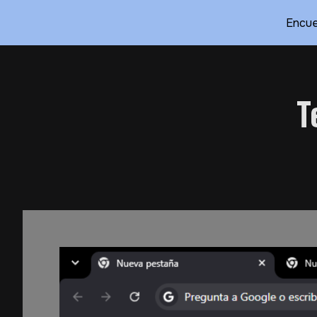
Encue
Sk
T