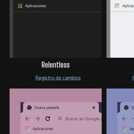
Relentless
🗄️
Registro de cambios
🗄️