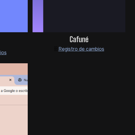
Cafuné
🗄️
Registro de cambios
ios