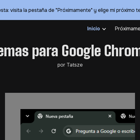
sta: visita la pestaña de "Próximamente" y elige mi próximo t
ip to main content
Skip to navigat
Inicio
Próximame
emas para Google Chro
por Tatsze