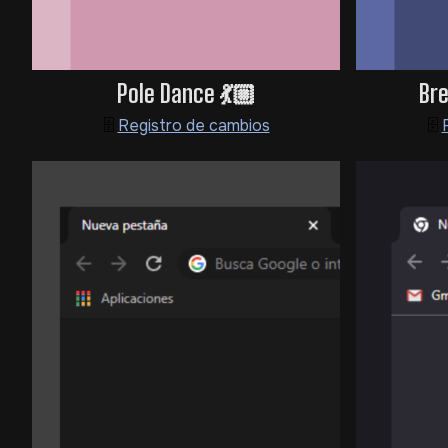
Pole Dance 💃🏼
Br
🗄️
Registro de cambios
🗄️