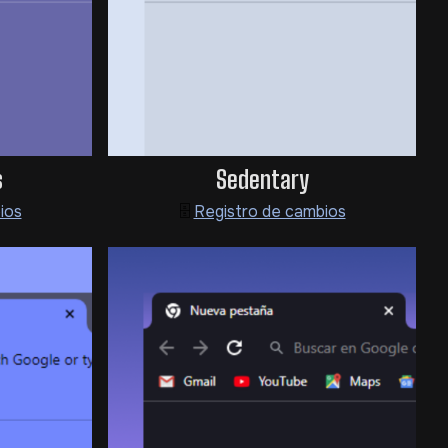
s
Sedentary
ios
🗄️
Registro de cambios