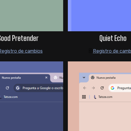
Good Pretender
Quiet Echo
Registro de cambios
🗄️
Registro de camb