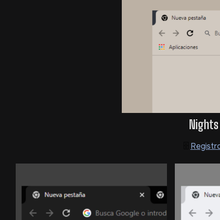
Nights 
🗄️
Registr