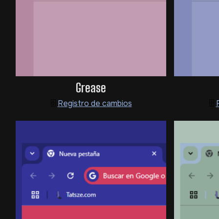
Grease
🗄️
Registro de cambios
🗄️